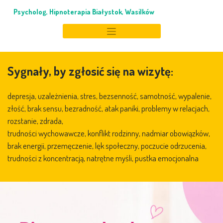
Skip
Psycholog, Hipnoterapia Białystok, Wasilków
to
content
Sygnały, by zgłosić się na wizytę:
depresja, uzależnienia, stres, bezsenność, samotność, wypalenie,
złość, brak sensu, bezradność, atak paniki, problemy w relacjach,
rozstanie, zdrada,
trudności wychowawcze, konflikt rodzinny, nadmiar obowiązków,
brak energii, przemęczenie, lęk społeczny, poczucie odrzucenia,
trudności z koncentracją, natrętne myśli, pustka emocjonalna