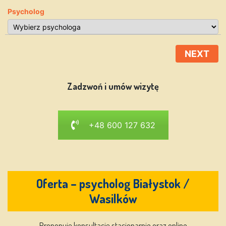
Psycholog
NEXT
Zadzwoń i umów wizytę
+48 600 127 632
Oferta – psycholog Białystok /
Wasilków
Proponuję konsultację stacjonarnie oraz online