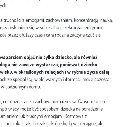
ych.
ma trudności z emocjami, zachowaniem, koncentracją, nauką,
em, zamykaniem się w sobie albo przekraczaniem granic.
ta przez dłuższy czas i cała rodzina zaczyna czuć się
wsparciem objąć nie tylko dziecko, ale również
ologa nie zawsze wystarcza, ponieważ dziecko
isku, w określonych relacjach i w rytmie życia całej
ch ze specjalistą, wiele ważnych informacji może pozostać
ić w codziennym domu.
ć, co może stać za zachowaniem dziecka. Czasem to, co
k współpracy, może być sposobem dziecka na poradzenie
rozumieniem lub trudnymi emocjami. Rozmowa z
 i poszukać takich reakcji, które będą wspierające, ale