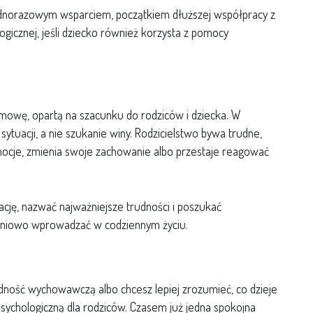
ednorazowym wsparciem, początkiem dłuższej współpracy z
gicznej, jeśli dziecko również korzysta z pomocy
zmowę, opartą na szacunku do rodziców i dziecka. W
sytuacji, a nie szukanie winy. Rodzicielstwo bywa trudne,
mocje, zmienia swoje zachowanie albo przestaje reagować
ję, nazwać najważniejsze trudności i poszukać
opniowo wprowadzać w codziennym życiu.
adność wychowawczą albo chcesz lepiej zrozumieć, co dzieje
psychologiczną dla rodziców. Czasem już jedna spokojna