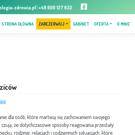
logia-zdrowia.pl
|
+48 600 127 632
STRONA GŁÓWNA
ZAREZERWUJ
GABINET
OFERTA
O MNIE
dziców
k86
kanie dla osób, które martwią się zachowaniem swojego
 czują, że dotychczasowe sposoby reagowania przestały
ecku, rodzinie, relacjach i codziennych sytuacjach, które