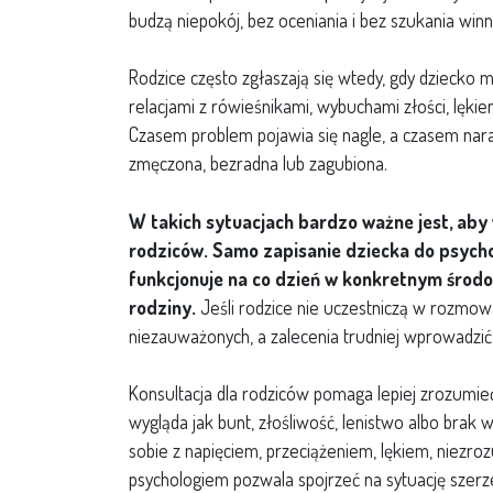
budzą niepokój, bez oceniania i bez szukania winn
Rodzice często zgłaszają się wtedy, gdy dziecko 
relacjami z rówieśnikami, wybuchami złości, lęki
Czasem problem pojawia się nagle, a czasem naras
zmęczona, bezradna lub zagubiona.
W takich sytuacjach bardzo ważne jest, aby 
rodziców.
Samo zapisanie dziecka do psych
funkcjonuje na co dzień w konkretnym środow
rodziny.
Jeśli rodzice nie uczestniczą w rozmowa
niezauważonych, a zalecenia trudniej wprowadz
Konsultacja dla rodziców pomaga lepiej zrozumie
wygląda jak bunt, złośliwość, lenistwo albo bra
sobie z napięciem, przeciążeniem, lękiem, niez
psychologiem pozwala spojrzeć na sytuację szerzej