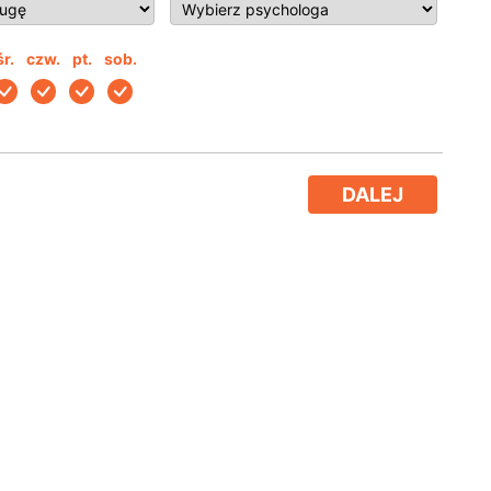
śr.
czw.
pt.
sob.
DALEJ