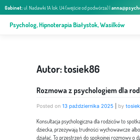
Skip
Gabinet:
ul. Nadawki 1A lok. U4 (wejście od podwórza) |
anna@psycho
to
content
Psycholog, Hipnoterapia Białystok, Wasilków
Autor:
tosiek86
Rozmowa z psychologiem dla ro
Posted on
13 października 2025
|
by
tosie
Konsultacja psychologiczna dla rodziców to spot
dziecka, przeżywają trudności wychowawcze albo
działać. To przestrzeń do spokojnej rozmowy o dzi